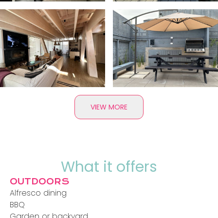
VIEW MORE
What it offers
OUTDOORS
Alfresco dining
BBQ
Garden or backyard